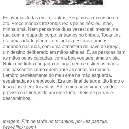
Estávamos todas em Tocantins. Pegamos a excursão no
ato. Preço módico: trezentos reais pelas três: eu, mãe,
minha irmã. Nem pensamos duas vezes: dali mesmo, na
rua, com a roupa do corpo, entramos no ônibus. Tocantins
era uma cidade plana, com tantas pessoas comuns
andando nas ruas, com uma atmosfera de nave de igreja,
um destino deliberado em mãos alheias. É, as pessoas liam
as mãos pelas calçadas, com a boa vontade jamais vista.
Notei que tinha chegado no lugar certo e estirei as mãos
aos passantes como quem abre as cartas ao mundo.
Lembro perfeitamente do meu eme na mão esquerda,
espalmada ao crepúsculo. Era um final de tarde, tão lindo o
lusco-fusco em Tocantins! Ah, o meu amor vindo, vindo,
previsto nas linhas de um eme torto, cheio de garras e
descaminhos...
Imagem: Fim de tarde no tocantins, por luiz pantoja.
(www.flickr.com)