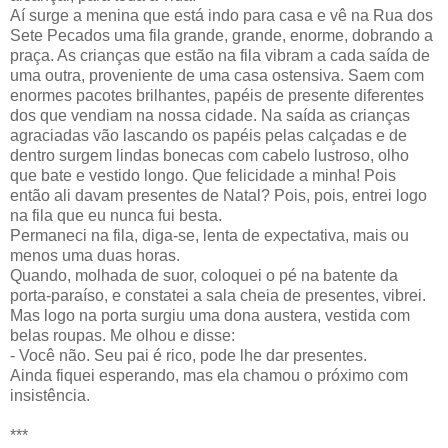
Aí surge a menina que está indo para casa e vê na Rua dos
Sete Pecados uma fila grande, grande, enorme, dobrando a
praça. As crianças que estão na fila vibram a cada saída de
uma outra, proveniente de uma casa ostensiva. Saem com
enormes pacotes brilhantes, papéis de presente diferentes
dos que vendiam na nossa cidade. Na saída as crianças
agraciadas vão lascando os papéis pelas calçadas e de
dentro surgem lindas bonecas com cabelo lustroso, olho
que bate e vestido longo. Que felicidade a minha! Pois
então ali davam presentes de Natal? Pois, pois, entrei logo
na fila que eu nunca fui besta.
Permaneci na fila, diga-se, lenta de expectativa, mais ou
menos uma duas horas.
Quando, molhada de suor, coloquei o pé na batente da
porta-paraíso, e constatei a sala cheia de presentes, vibrei.
Mas logo na porta surgiu uma dona austera, vestida com
belas roupas. Me olhou e disse:
- Você não. Seu pai é rico, pode lhe dar presentes.
Ainda fiquei esperando, mas ela chamou o próximo com
insistência.
***