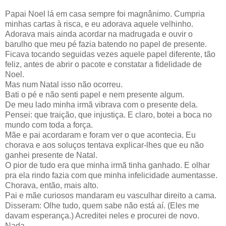
Papai Noel lá em casa sempre foi magnânimo. Cumpria
minhas cartas à risca, e eu adorava aquele velhinho.
Adorava mais ainda acordar na madrugada e ouvir o
barulho que meu pé fazia batendo no papel de presente.
Ficava tocando seguidas vezes aquele papel diferente, tão
feliz, antes de abrir o pacote e constatar a fidelidade de
Noel.
Mas num Natal isso não ocorreu.
Bati o pé e não senti papel e nem presente algum.
De meu lado minha irmã vibrava com o presente dela.
Pensei: que traição, que injustiça. E claro, botei a boca no
mundo com toda a força.
Mãe e pai acordaram e foram ver o que acontecia. Eu
chorava e aos soluços tentava explicar-lhes que eu não
ganhei presente de Natal.
O pior de tudo era que minha irmã tinha ganhado. E olhar
pra ela rindo fazia com que minha infelicidade aumentasse.
Chorava, então, mais alto.
Pai e mãe curiosos mandaram eu vasculhar direito a cama.
Disseram: Olhe tudo, quem sabe não está aí. (Eles me
davam esperança.) Acreditei neles e procurei de novo.
Nada.