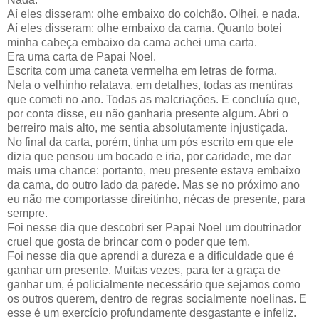
Aí eles disseram: olhe embaixo do colchão. Olhei, e nada.
Aí eles disseram: olhe embaixo da cama. Quanto botei
minha cabeça embaixo da cama achei uma carta.
Era uma carta de Papai Noel.
Escrita com uma caneta vermelha em letras de forma.
Nela o velhinho relatava, em detalhes, todas as mentiras
que cometi no ano. Todas as malcriações. E concluía que,
por conta disse, eu não ganharia presente algum. Abri o
berreiro mais alto, me sentia absolutamente injustiçada.
No final da carta, porém, tinha um pós escrito em que ele
dizia que pensou um bocado e iria, por caridade, me dar
mais uma chance: portanto, meu presente estava embaixo
da cama, do outro lado da parede. Mas se no próximo ano
eu não me comportasse direitinho, nécas de presente, para
sempre.
Foi nesse dia que descobri ser Papai Noel um doutrinador
cruel que gosta de brincar com o poder que tem.
Foi nesse dia que aprendi a dureza e a dificuldade que é
ganhar um presente. Muitas vezes, para ter a graça de
ganhar um, é policialmente necessário que sejamos como
os outros querem, dentro de regras socialmente noelinas. E
esse é um exercício profundamente desgastante e infeliz.