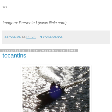
***
Imagem: Presente I (www.flickr.com)
aeronauta
às
09:23
9 comentários:
sexta-feira, 18 de dezembro de 2009
tocantins