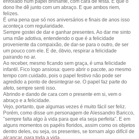
enrolado num papel brilhante, com cara de festa. E que o
dono lhe dê junto com um abraço. E que ambos riem,
felizes.
É uma pena que só nos aniversários e finais de anos isso
aconteça com regularidade.
Sempre gostei de dar e ganhar presentes. Ao dar me sinto
uma mãe adotiva, entendendo o que é a felicidade
proveniente da compaixão, de dar-se para o outro, de ser
um pouco com ele. E de, óbvio, respirar a felicidade
pairando no ar.
Ao receber, mesmo ficando sem graça, é uma felicidade
infantil. Fico logo ansiosa: quero abrir o pacote, ao mesmo
tempo com cuidado, pois o papel festivo não pode ser
agredido a ponto de desintegrar-se. O papel faz parte do
afeto, sempre senti isso.
Abrindo e dando de cara com o presente em si, vem o
abraço e a felicidade.
Vejo, portanto, que algumas vezes é muito fácil ser feliz.
Porém, como disse um personagem de Alessandro Baricco,
"sempre falta algo à vida para que ela seja perfeita". E em
alguns momentos os papéis floridos, assim como os objetos
dentro deles, ou seja, os presentes, se tornam algo difícil de
alcançar, para toda a vida.