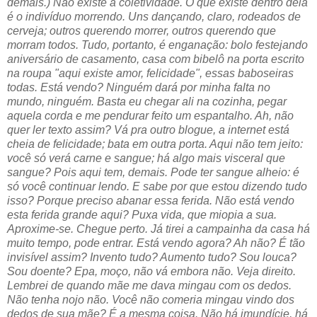
demais.) Não existe a coletividade. O que existe dentro dela
é o indivíduo morrendo. Uns dançando, claro, rodeados de
cerveja; outros querendo morrer, outros querendo que
morram todos. Tudo, portanto, é enganação: bolo festejando
aniversário de casamento, casa com bibelô na porta escrito
na roupa "aqui existe amor, felicidade", essas baboseiras
todas. Está vendo? Ninguém dará por minha falta no
mundo, ninguém. Basta eu chegar ali na cozinha, pegar
aquela corda e me pendurar feito um espantalho. Ah, não
quer ler texto assim? Vá pra outro blogue, a internet está
cheia de felicidade; bata em outra porta. Aqui não tem jeito:
você só verá carne e sangue; há algo mais visceral que
sangue? Pois aqui tem, demais. Pode ter sangue alheio: é
só você continuar lendo. E sabe por que estou dizendo tudo
isso? Porque preciso abanar essa ferida. Não está vendo
esta ferida grande aqui? Puxa vida, que miopia a sua.
Aproxime-se. Chegue perto. Já tirei a campainha da casa há
muito tempo, pode entrar. Está vendo agora? Ah não? É tão
invisível assim? Invento tudo? Aumento tudo? Sou louca?
Sou doente? Epa, moço, não vá embora não. Veja direito.
Lembrei de quando mãe me dava mingau com os dedos.
Não tenha nojo não. Você não comeria mingau vindo dos
dedos de sua mãe? É a mesma coisa. Não há imundície, há